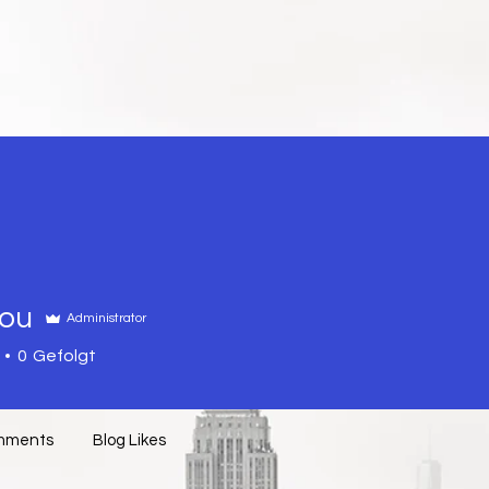
TE
COLT
REINIGUNG
K
you
Administrator
0
Gefolgt
mments
Blog Likes