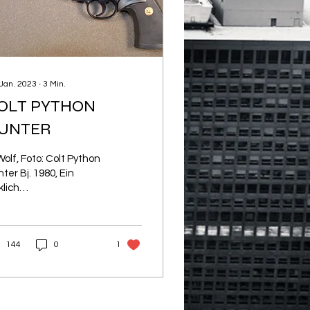
 Jan. 2023
∙
3
Min.
OLT PYTHON
UNTER
olf, Foto: Colt Python
ter Bj. 1980, Ein
klich
ßergewöhnlicher
olver der nur in den
ren 1980 und 1981 in
144
0
1
tford...