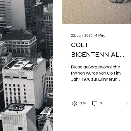
22. Jan. 2023
∙
4
Min.
COLT
BICENTENNIAL
PYTHON
Diese außergewöhnliche
Python wurde von Colt im
Jahr 1976 zur Erinnerung
an die 200 jährige
Unabhängigkeit der
Vereinigten Staaten von
374
0
3
Amerika geschaffen.
Insgesamt wurden 1780
Revolver produziert,
wobei alle zu einem aus
drei Waffen