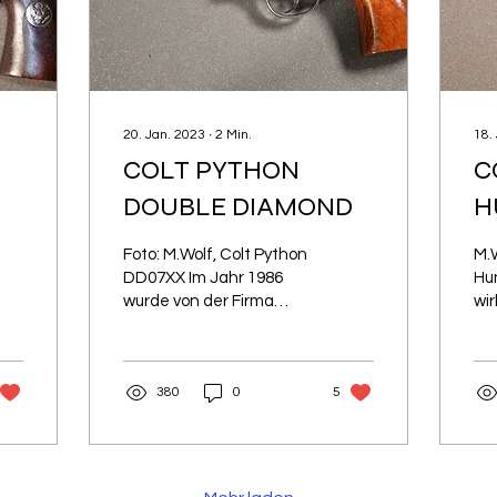
20. Jan. 2023
∙
2
Min.
18.
COLT PYTHON
C
DOUBLE DIAMOND
H
Foto: M.Wolf, Colt Python
M.W
DD07XX Im Jahr 1986
Hun
wurde von der Firma
wir
COLT das 150 Jahre
au
Jubiläum gefeiert.
Rev
Bereits 1855 wurde von
Jah
380
0
5
Samuel Colt das
Har
bestehende
Unternehmen in eine
Aktiengesellschaft
umgewandelt. Der neue