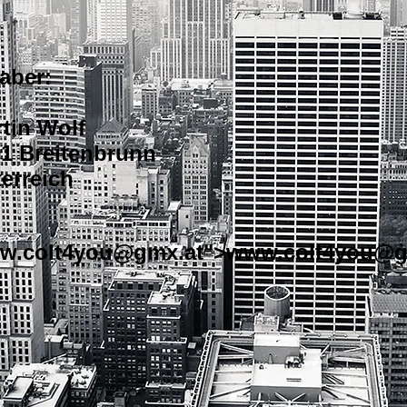
aber:
tin Wolf
1 Breitenbrunn
erreich
w.colt4you
@gmx.at">
www.colt4you
@g