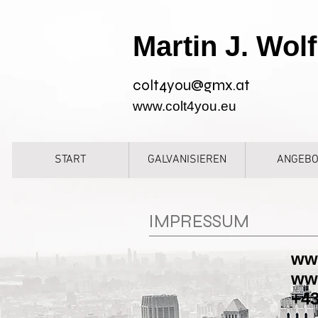
Martin J.
Wolf
colt4you@gmx.at
www.colt4you.eu
START
GALVANISIEREN
ANGEBO
IMPRESSUM
ww
ww
+43