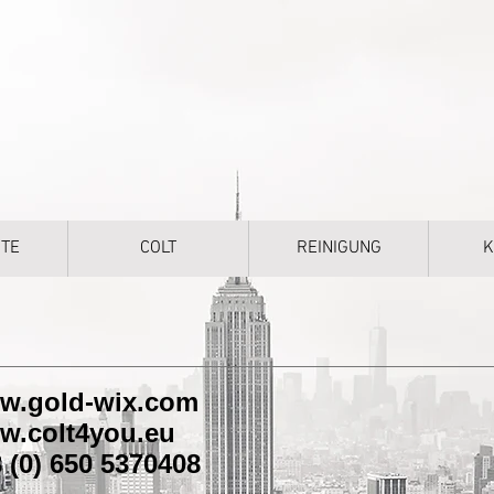
TE
COLT
REINIGUNG
K
w.gold-wix.com
w.colt4you.eu
 (0) 650 5370408