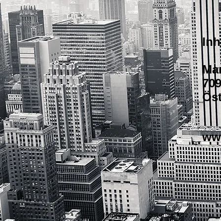
Inh
Mar
709
Öst
ww
Impressum
Datenschutz